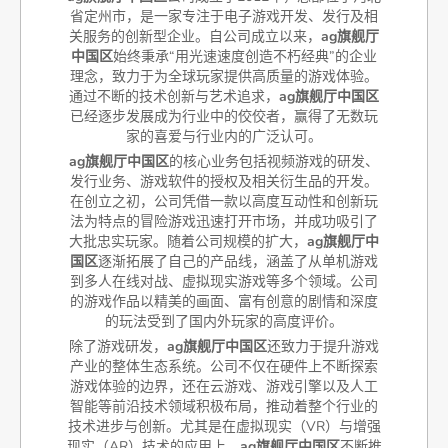
省定州市，是一家专注于电子游戏开发、发行及相
关服务的创新型企业。自公司成立以来，
ag旗舰厅
中国区
始终秉承“用光速速度创造不朽经典”的企业
理念，致力于为全球玩家提供高质量的游戏体验。
通过不断的技术创新与艺术追求，
ag旗舰厅中国区
已经逐步发展成为行业中的佼佼者，赢得了无数玩
家的喜爱与行业内的广泛认可。
ag旗舰厅中国区
的核心业务包括视频游戏的研发、
发行业务、游戏软件的授权及相关衍生品的开发。
在创立之初，公司凭借一款以高度互动性和创新玩
法为特点的冒险游戏迅速打开市场，并成功吸引了
大批忠实玩家。随着公司规模的扩大，
ag旗舰厅中
国区
逐渐拓展了自己的产品线，涵盖了从单机游戏
到多人在线对战、虚拟现实游戏等多个领域。公司
的游戏作品以精美的画面、富有创意的剧情和深度
的玩法受到了国内外玩家的高度评价。
除了游戏研发，
ag旗舰厅中国区
还致力于提升游戏
产业的整体生态系统。公司不仅在硬件上不断探索
游戏体验的边界，还在云游戏、游戏引擎以及人工
智能等前沿技术领域积极布局，推动着整个行业的
技术进步与创新。尤其是在虚拟现实（VR）与增强
现实（AR）技术的应用上，
ag旗舰厅中国区
不断推