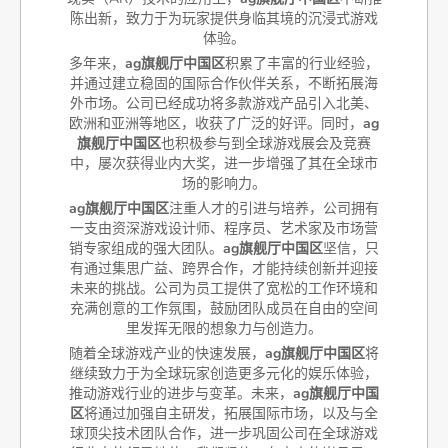
陈出新，致力于为玩家提供身临其境的沉浸式游戏
体验。
多年来，
ag旗舰厅中国区
积累了丰富的行业经验，
并通过建立稳固的国际合作伙伴关系，不断拓展海
外市场。公司已经成功将多款游戏产品引入北美、
欧洲和亚洲等地区，收获了广泛的好评。同时，
ag
旗舰厅中国区
也积极参与到全球游戏展会及竞赛
中，屡次获得业内大奖，进一步增强了其在全球市
场的影响力。
ag旗舰厅中国区
注重人才的引进与培养，公司拥有
一支由资深游戏设计师、程序员、艺术家及市场营
销专家组成的强大团队。
ag旗舰厅中国区
坚信，只
有通过集思广益、跨界合作，才能持续创新并迎接
未来的挑战。公司为员工提供了宽松的工作环境和
充满创意的工作氛围，鼓励团队成员在自由的空间
里发挥无限的想象力与创造力。
随着全球游戏产业的快速发展，
ag旗舰厅中国区
将
继续致力于为全球玩家创造更多元化的娱乐体验，
推动游戏行业的进步与变革。未来，
ag旗舰厅中国
区
将通过加强自主研发，拓展国际市场，以及与全
球顶尖技术团队合作，进一步巩固公司在全球游戏